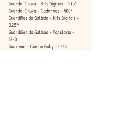
Guarda-Chuva - Kits Digitais - 4751
Guarda-Chuva - Cadernos - 4009
Guardiões da Galáxia - Kits Digitais -
3257
Guardiões da Galáxia - Papelaria -
1643
Guaxinim - Combo Baby - 0913
Guaxinim - Kits Digitais - 2570
Guaxinim - Topos de Bolo - 1017
Guerreiras do KPOP - Camisetas -
5397
Guerreiras do KPOP - Canecas - 5275
Guerreiras do KPOP - Kits Digitais -
5129
Guerreiras do KPOP - Livro de Colorir
- 5014
Guerreiras do KPOP - Papelaria -
5128