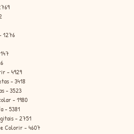
 2769
2
 - 1276
5147
46
rir - 4929
etas - 3418
as - 3523
colar - 1980
fa - 5381
igitais - 2751
de Colorir - 4607