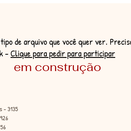
tipo de arquivo que você quer ver. Precis
ok -
Clique para pedir para participar
em construção
is - 3135
1926
456