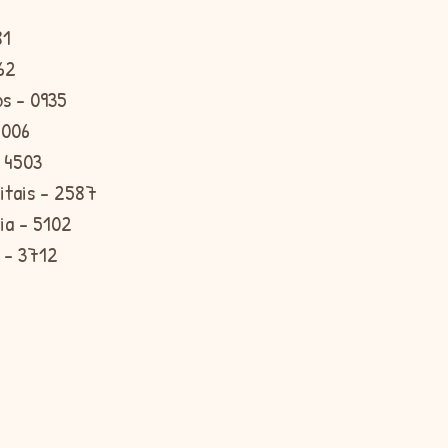
81
62
s - 0935
2006
- 4503
gitais - 2587
ria - 5102
s - 3712