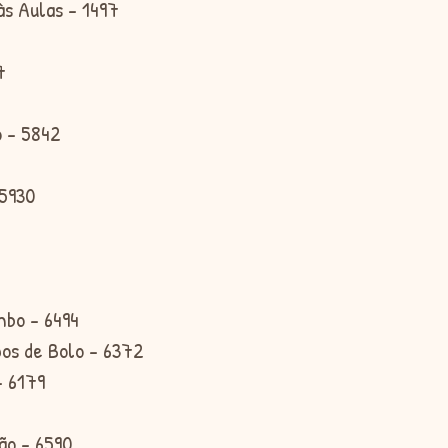
às Aulas - 1497
7
o - 5842
 5930
8
mbo - 6494
os de Bolo - 6372
- 6179
ão - 6590