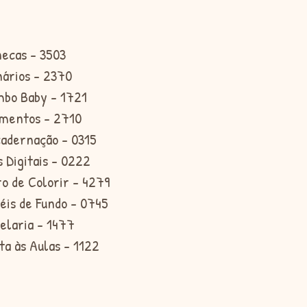
necas - 3503
nários - 2370
mbo Baby - 1721
ementos - 2710
cadernação - 0315
s Digitais - 0222
ro de Colorir - 4279
éis de Fundo - 0745
elaria - 1477
ta às Aulas - 1122